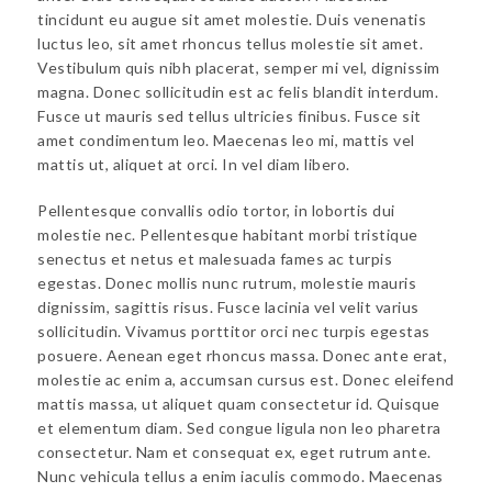
tincidunt eu augue sit amet molestie. Duis venenatis
luctus leo, sit amet rhoncus tellus molestie sit amet.
Vestibulum quis nibh placerat, semper mi vel, dignissim
magna. Donec sollicitudin est ac felis blandit interdum.
Fusce ut mauris sed tellus ultricies finibus. Fusce sit
amet condimentum leo. Maecenas leo mi, mattis vel
mattis ut, aliquet at orci. In vel diam libero.
Pellentesque convallis odio tortor, in lobortis dui
molestie nec. Pellentesque habitant morbi tristique
senectus et netus et malesuada fames ac turpis
egestas. Donec mollis nunc rutrum, molestie mauris
dignissim, sagittis risus. Fusce lacinia vel velit varius
sollicitudin. Vivamus porttitor orci nec turpis egestas
posuere. Aenean eget rhoncus massa. Donec ante erat,
molestie ac enim a, accumsan cursus est. Donec eleifend
mattis massa, ut aliquet quam consectetur id. Quisque
et elementum diam. Sed congue ligula non leo pharetra
consectetur. Nam et consequat ex, eget rutrum ante.
Nunc vehicula tellus a enim iaculis commodo. Maecenas